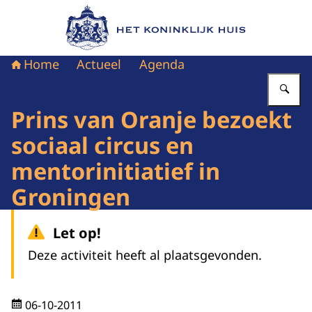
Naar de homepage van Het Koninklijk Huis
Home
Actueel
Agenda
Vu
Prins van Oranje bezoekt
sociaal circus en
mentorinitiatief in
Groningen
Let op!
Deze activiteit heeft al plaatsgevonden.
06-10-2011