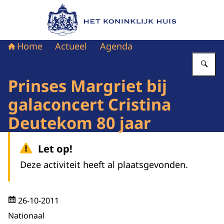
Naar de homepage van Het Koninklijk Huis
Home
Actueel
Agenda
Vu
Prinses Margriet bij
galaconcert Cristina
Deutekom 80 jaar
Let op!
Deze activiteit heeft al plaatsgevonden.
26-10-2011
Nationaal