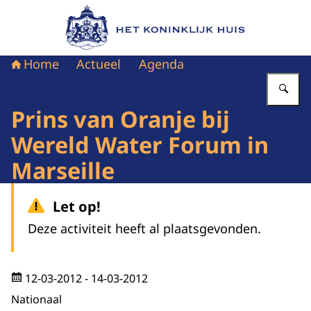
Naar de homepage van Het Koninklijk Huis
Home
Actueel
Agenda
Vu
Prins van Oranje bij
Wereld Water Forum in
Marseille
Let op!
Deze activiteit heeft al plaatsgevonden.
12-03-2012
- 14-03-2012
Nationaal