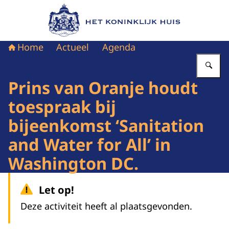
Naar de homepage van Het Koninklijk Huis
Home
Actueel
Agenda
Vu
Prins van Oranje houdt
toespraak bij
bijeenkomst ‘Sanitation
and Water for All’ in
Washington DC.
Let op!
Deze activiteit heeft al plaatsgevonden.