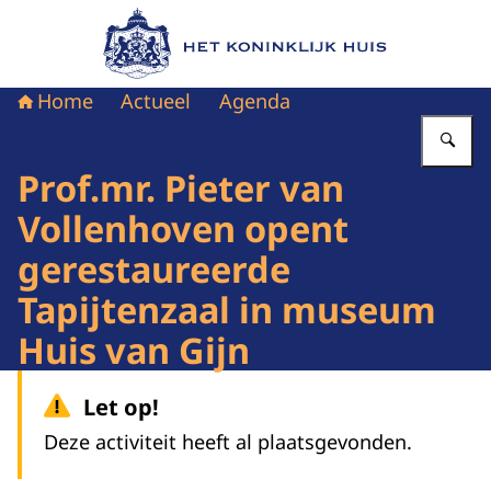
Naar de homepage van Het Koninklijk Huis
Home
Actueel
Agenda
Vu
Prof.mr. Pieter van
Vollenhoven opent
gerestaureerde
Tapijtenzaal in museum
Huis van Gijn
Let op!
Deze activiteit heeft al plaatsgevonden.