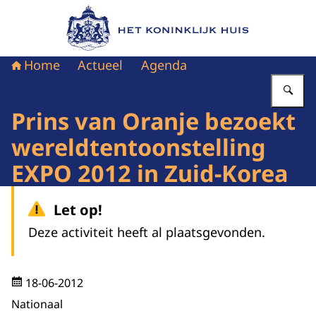
Naar de homepage van Het Koninklijk Huis
Home
Actueel
Agenda
Vu
Prins van Oranje bezoekt
wereldtentoonstelling
EXPO 2012 in Zuid-Korea
Let op!
Deze activiteit heeft al plaatsgevonden.
18-06-2012
Nationaal