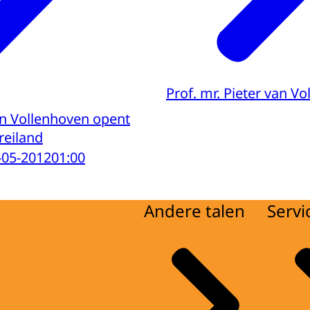
Prof. mr. Pieter van V
an Vollenhoven opent
reiland
-05-2012
01:00
Andere talen
Servi