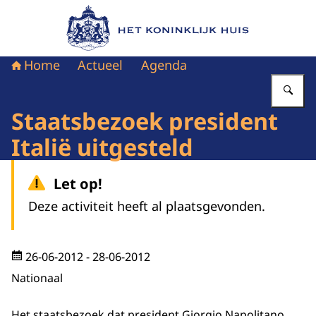
Naar de homepage van Het Koninklijk Huis
Home
Actueel
Agenda
Vu
Staatsbezoek president
Italië uitgesteld
Let op!
Deze activiteit heeft al plaatsgevonden.
26-06-2012
- 28-06-2012
Nationaal
Het staatsbezoek dat president Giorgio Napolitano