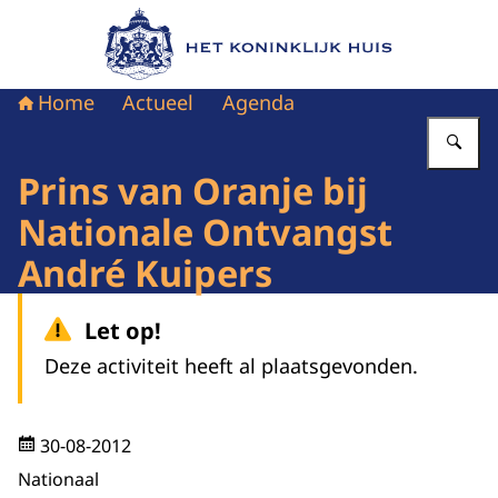
Naar de homepage van Het Koninklijk Huis
Home
Actueel
Agenda
Vu
Prins van Oranje bij
Nationale Ontvangst
André Kuipers
Let op!
Deze activiteit heeft al plaatsgevonden.
30-08-2012
Nationaal