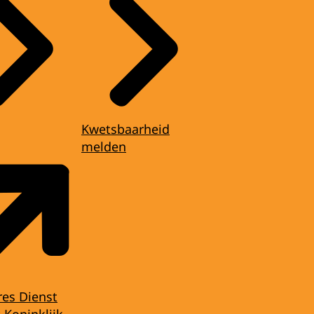
Kwetsbaarheid
melden
res Dienst
 Koninklijk