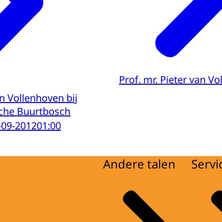
Prof. mr. Pieter van V
an Vollenhoven bij
sche Buurtbosch
-09-2012
01:00
Andere talen
Servi