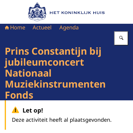
Naar de homepage van Het Koninklijk Huis
Home
Actueel
Agenda
Vu
Prins Constantijn bij
jubileumconcert
Nationaal
Muziekinstrumenten
Fonds
Let op!
Deze activiteit heeft al plaatsgevonden.