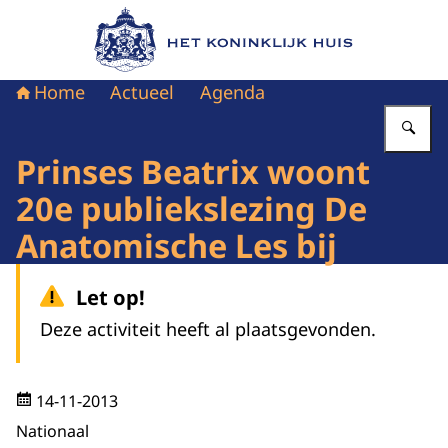
Naar de homepage van Het Koninklijk Huis
Home
Actueel
Agenda
Vu
Prinses Beatrix woont
20e publiekslezing De
Anatomische Les bij
Let op!
Deze activiteit heeft al plaatsgevonden.
14-11-2013
Nationaal