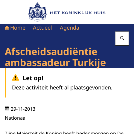
Naar de homepage van Het Koninklijk Huis
Home
Actueel
Agenda
Vu
Afscheidsaudiëntie
ambassadeur Turkije
Let op!
Deze activiteit heeft al plaatsgevonden.
29-11-2013
Nationaal
Zijne Majesteit de Koning heeft hedenmorgen op De