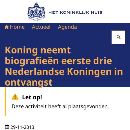
Naar de homepage van Het Koninklijk Huis
Home
Actueel
Agenda
Vu
Koning neemt
biografieën eerste drie
Nederlandse Koningen in
ontvangst
Let op!
Deze activiteit heeft al plaatsgevonden.
29-11-2013