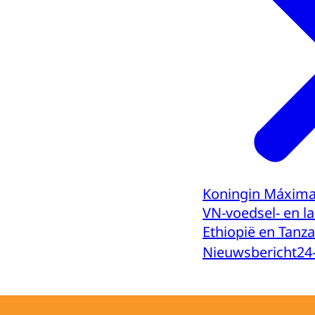
Koningin Máxima
VN-voedsel- en l
Ethiopië en Tanza
Nieuwsbericht
24