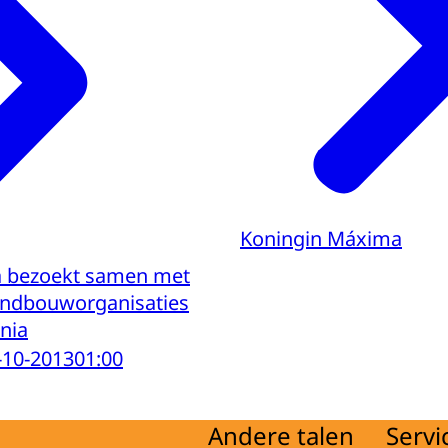
Koningin Máxima
 bezoekt samen met
andbouworganisaties
nia
-10-2013
01:00
Andere talen
Servi