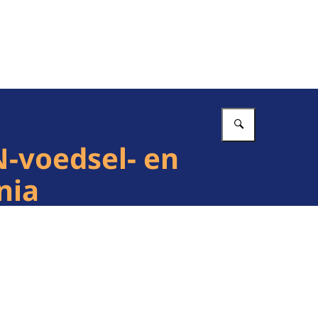
Vul in wat 
-voedsel- en
nia