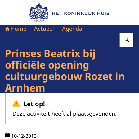
Naar de homepage van Het Koninklijk Huis
Home
Actueel
Agenda
Vu
Prinses Beatrix bij
officiële opening
cultuurgebouw Rozet in
Arnhem
Let op!
Deze activiteit heeft al plaatsgevonden.
10-12-2013