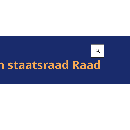
Vul in wat 
n staatsraad Raad