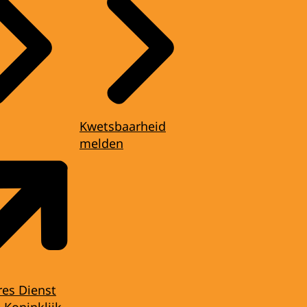
Kwetsbaarheid
melden
res Dienst
 Koninklijk