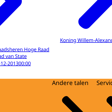
Koning Willem-Alexan
raadsheren Hoge Raad
ad van State
-12-2013
00:00
Andere talen
Servi