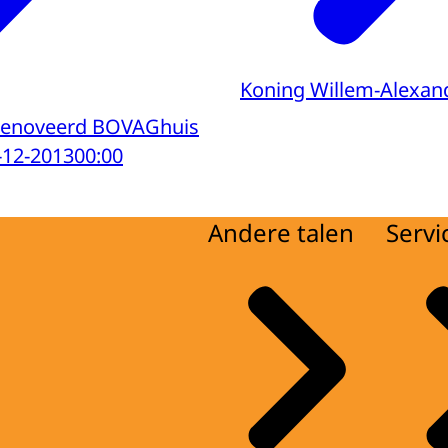
Koning Willem-Alexan
renoveerd BOVAGhuis
-12-2013
00:00
Andere talen
Servi