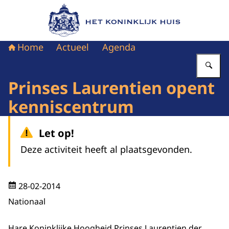
Naar de homepage van Het Koninklijk Huis
Home
Actueel
Agenda
Vu
Prinses Laurentien opent
kenniscentrum
Let op!
Deze activiteit heeft al plaatsgevonden.
28-02-2014
Nationaal
Hare Koninklijke Hoogheid Prinses Laurentien der