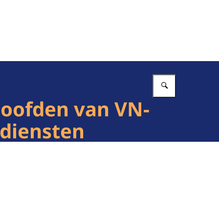
Vul in wat 
hoofden van VN-
 diensten