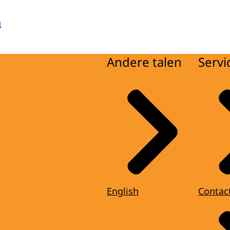
a
Andere talen
Servi
English
Contac