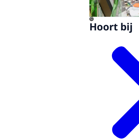
©
Hoort bij