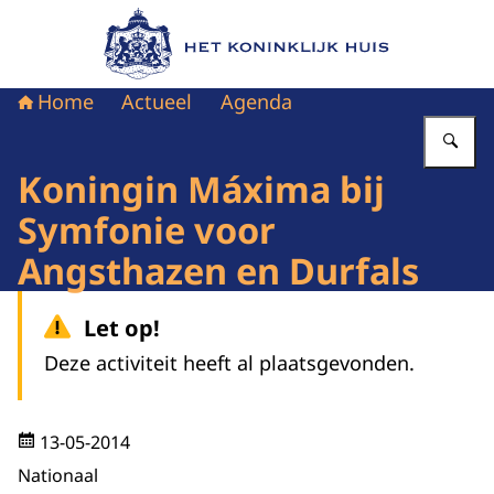
Naar de homepage van Het Koninklijk Huis
Home
Actueel
Agenda
Vu
Koningin Máxima bij
Symfonie voor
Angsthazen en Durfals
Let op!
Deze activiteit heeft al plaatsgevonden.
13-05-2014
Nationaal