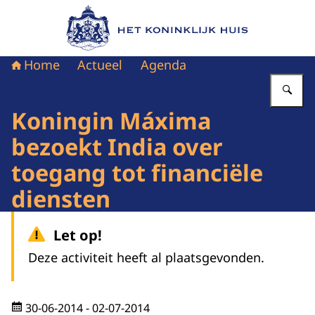
Naar de homepage van Het Koninklijk Huis
Home
Actueel
Agenda
Vu
Koningin Máxima
bezoekt India over
toegang tot financiële
diensten
Let op!
Deze activiteit heeft al plaatsgevonden.
30-06-2014
- 02-07-2014