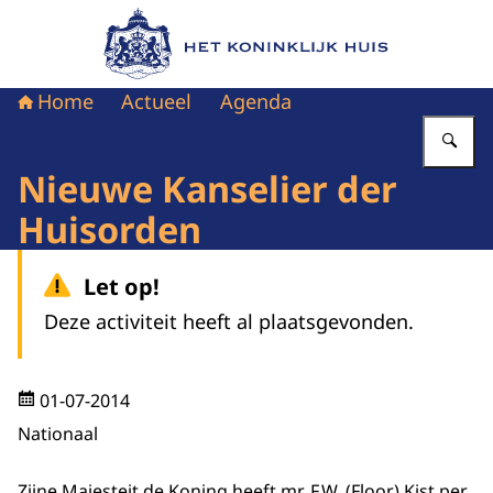
Naar de homepage van Het Koninklijk Huis
Home
Actueel
Agenda
Vu
Nieuwe Kanselier der
Huisorden
Let op!
Deze activiteit heeft al plaatsgevonden.
01-07-2014
Nationaal
Zijne Majesteit de Koning heeft mr. F.W. (Floor) Kist per