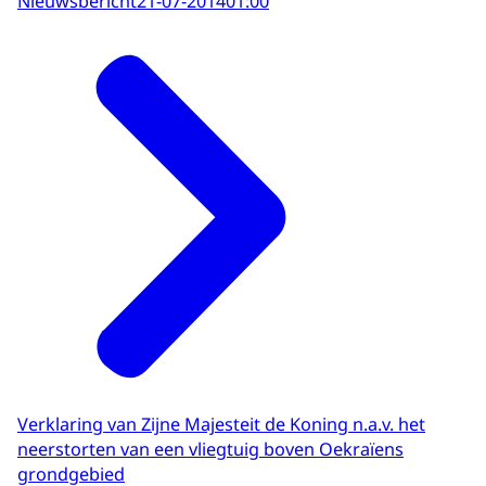
Nieuwsbericht
21-07-2014
01:00
Verklaring van Zijne Majesteit de Koning n.a.v. het
neerstorten van een vliegtuig boven Oekraïens
grondgebied