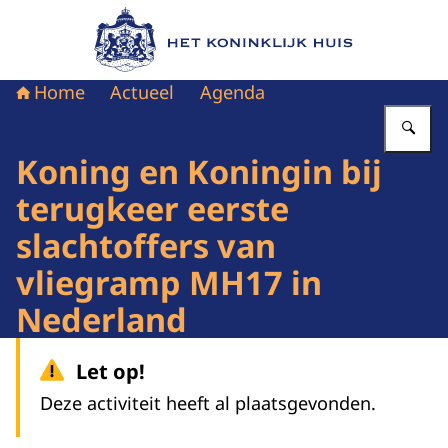
Naar de homepage van Het Koninklijk Huis
Home
Actueel
Agenda
Vu
Koning en Koningin bij
terugkeer eerste
slachtoffers van
vliegramp MH17 in
Nederland
Let op!
Deze activiteit heeft al plaatsgevonden.