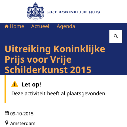
Naar de homepage van Het Koninklijk Huis
Home
Actueel
Agenda
Vu
Uitreiking Koninklijke
Prijs voor Vrije
Schilderkunst 2015
Let op!
Deze activiteit heeft al plaatsgevonden.
09-10-2015
Amsterdam