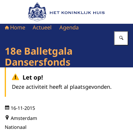
Naar de homepage van Het Koninklijk Huis
Home
Actueel
Agenda
Vu
18e Balletgala
Dansersfonds
Let op!
Deze activiteit heeft al plaatsgevonden.
16-11-2015
Amsterdam
Nationaal