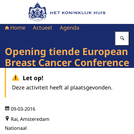
Naar de homepage van Het Koninklijk Huis
Home
Actueel
Agenda
Vu
Opening tiende European
Breast Cancer Conference
Let op!
Deze activiteit heeft al plaatsgevonden.
09-03-2016
Rai, Amsteredam
Nationaal