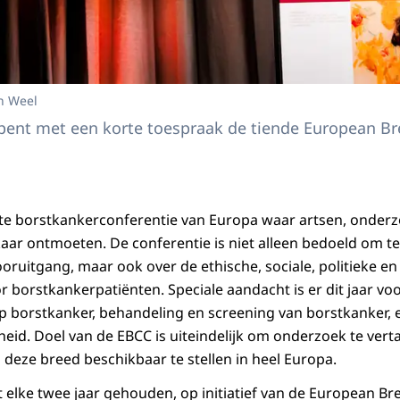
n Weel
opent met een korte toespraak de tiende European Br
te borstkankerconferentie van Europa waar artsen, onderz
lkaar ontmoeten. De conferentie is niet alleen bedoeld om t
oruitgang, maar ook over de ethische, sociale, politieke en
r borstkankerpatiënten. Speciale aandacht is er dit jaar vo
l op borstkanker, behandeling en screening van borstkanker,
kheid. Doel van de EBCC is uiteindelijk om onderzoek te vert
n deze breed beschikbaar te stellen in heel Europa.
 elke twee jaar gehouden, op initiatief van de
European Bre