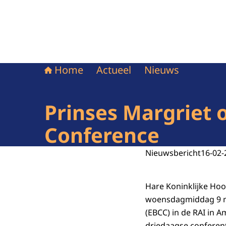
Home
Actueel
Nieuws
Prinses Margriet 
Conference
Nieuwsbericht
16-02-
Hare Koninklijke Ho
woensdagmiddag 9 m
(EBCC) in de RAI in 
driedaagse conferent