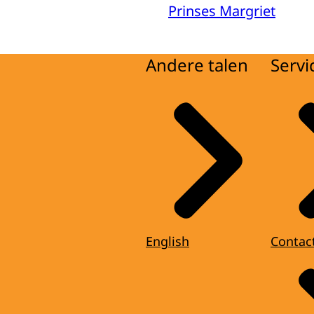
Prinses Margriet
Andere talen
Servi
English
Contac