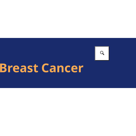
Vul in wat 
 Breast Cancer