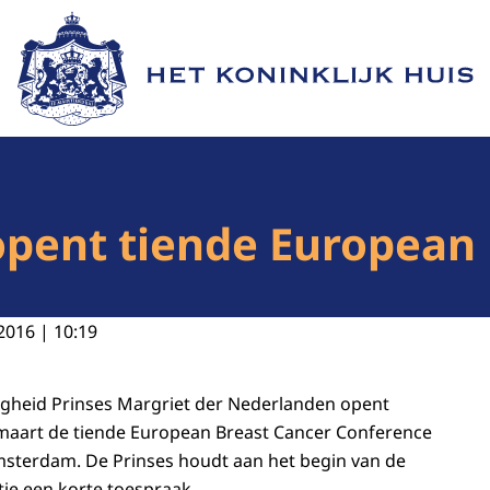
Naar de homepage van Het Koninklijk Huis
opent tiende European
2016 | 10:19
ogheid Prinses Margriet der Nederlanden opent
aart de tiende
European Breast Cancer Conference
Amsterdam. De Prinses houdt aan het begin van de
ie een korte toespraak.