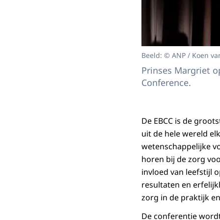
Beeld: © ANP / Koen va
Prinses Margriet 
Conference.
De EBCC is de groots
uit de hele wereld e
wetenschappelijke vo
horen bij de zorg voo
invloed van leefstij
resultaten en erfelij
zorg in de praktijk e
De conferentie wordt