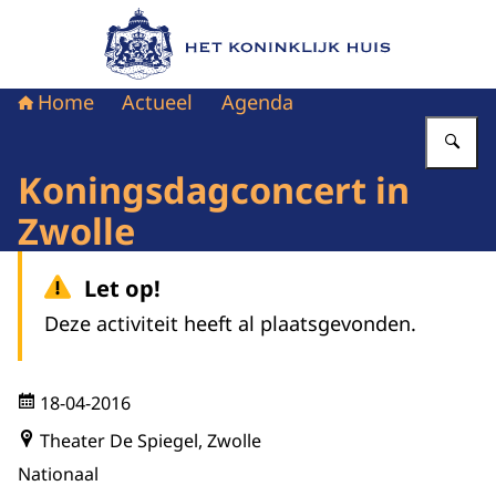
Naar de homepage van Het Koninklijk Huis
Home
Actueel
Agenda
Vu
Koningsdagconcert in
Zwolle
Let op!
Deze activiteit heeft al plaatsgevonden.
18-04-2016
Theater De Spiegel, Zwolle
Nationaal