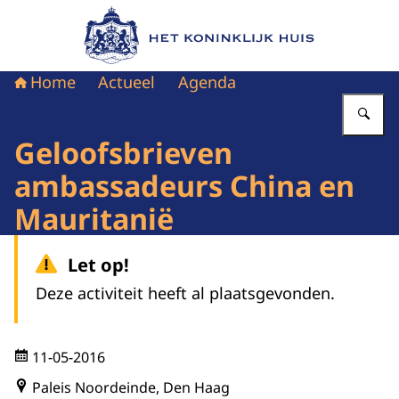
Naar de homepage van Het Koninklijk Huis
Home
Actueel
Agenda
Vu
Geloofsbrieven
ambassadeurs China en
Mauritanië
Let op!
Deze activiteit heeft al plaatsgevonden.
11-05-2016
Paleis Noordeinde, Den Haag