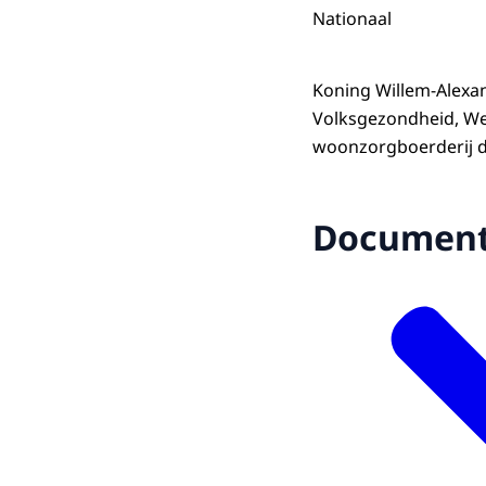
Nationaal
Koning Willem-Alexan
Volksgezondheid, We
woonzorgboerderij d
Documen