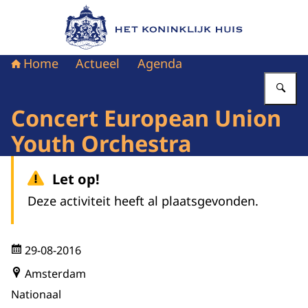
Naar de homepage van Het Koninklijk Huis
Home
Actueel
Agenda
Vu
Concert European Union
Youth Orchestra
Let op!
Deze activiteit heeft al plaatsgevonden.
29-08-2016
Amsterdam
Nationaal