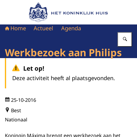
Naar de homepage van Het Koninklijk Huis
Home
Actueel
Agenda
Vu
Werkbezoek aan Philips
Let op!
Deze activiteit heeft al plaatsgevonden.
25-10-2016
Best
Nationaal
Koningin Máxima brengt een werkbezoek aan het