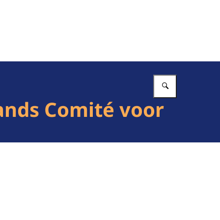
Vul in wat 
lands Comité voor