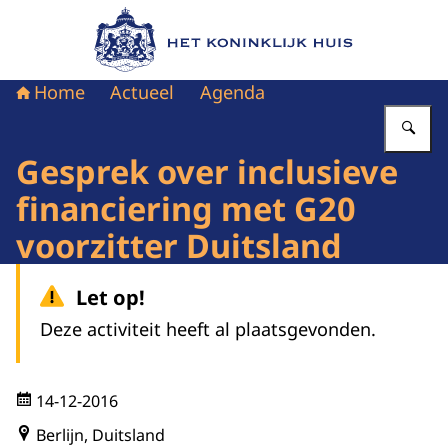
Naar de homepage van Het Koninklijk Huis
Home
Actueel
Agenda
Vu
Gesprek over inclusieve
financiering met G20
voorzitter Duitsland
Let op!
Deze activiteit heeft al plaatsgevonden.
14-12-2016
Berlijn, Duitsland