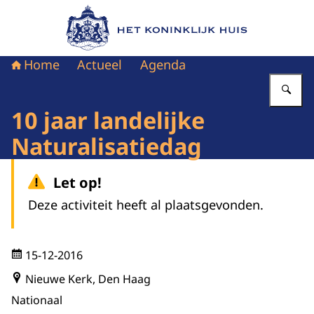
Naar de homepage van Het Koninklijk Huis
Home
Actueel
Agenda
Vu
10 jaar landelijke
Naturalisatiedag
Let op!
Deze activiteit heeft al plaatsgevonden.
15-12-2016
Nieuwe Kerk, Den Haag
Nationaal