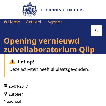
Naar de homepage van Het Koninklijk Huis
Home
Actueel
Agenda
Vu
Opening vernieuwd
zuivellaboratorium Qlip
Let op!
Deze activiteit heeft al plaatsgevonden.
26-01-2017
Zutphen
Nationaal