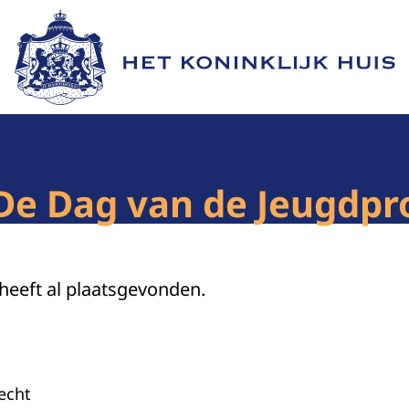
Naar de homepage van Het Koninklijk Huis
De Dag van de Jeugdpro
 heeft al plaatsgevonden.
echt