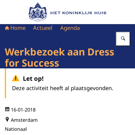
Naar de homepage van Het Koninklijk Huis
Home
Actueel
Agenda
Vu
Werkbezoek aan Dress
for Success
Let op!
Deze activiteit heeft al plaatsgevonden.
16-01-2018
Amsterdam
Nationaal