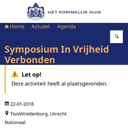
Naar de homepage van Het Koninklijk Huis
Home
Actueel
Agenda
Vu
Symposium In Vrijheid
Verbonden
Let op!
Deze activiteit heeft al plaatsgevonden.
22-01-2018
TivoliVredenburg, Utrecht
Nationaal