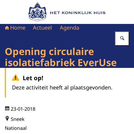
Naar de homepage van Het Koninklijk Huis
Home
Actueel
Agenda
Vu
Opening circulaire
isolatiefabriek EverUse
Let op!
Deze activiteit heeft al plaatsgevonden.
23-01-2018
Sneek
Nationaal