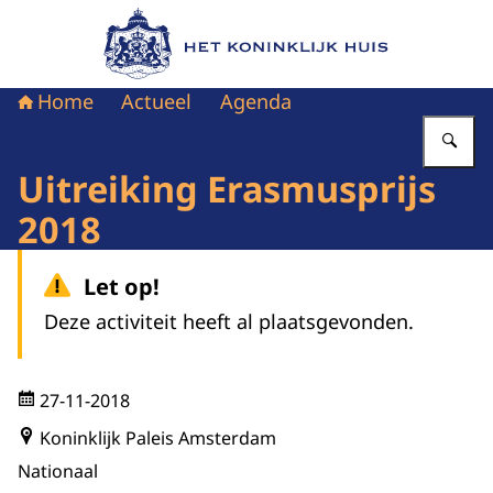
Naar de homepage van Het Koninklijk Huis
Home
Actueel
Agenda
Vu
Uitreiking Erasmusprijs
2018
Let op!
Deze activiteit heeft al plaatsgevonden.
27-11-2018
Koninklijk Paleis Amsterdam
Nationaal