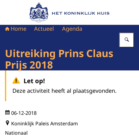
Naar de homepage van Het Koninklijk Huis
Home
Actueel
Agenda
Vu
Uitreiking Prins Claus
Prijs 2018
Let op!
Deze activiteit heeft al plaatsgevonden.
06-12-2018
Koninklijk Paleis Amsterdam
Nationaal