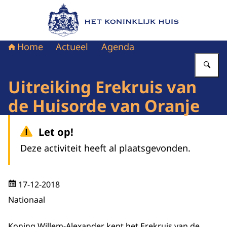
Naar de homepage van Het Koninklijk Huis
Home
Actueel
Agenda
Vu
Uitreiking Erekruis van
de Huisorde van Oranje
Let op!
Deze activiteit heeft al plaatsgevonden.
17-12-2018
Nationaal
Koning Willem-Alexander kent het Erekruis van de