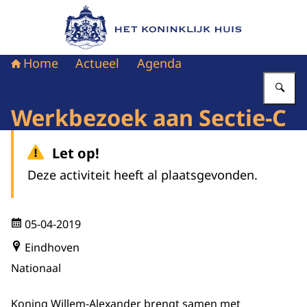
Naar de homepage van Het Koninklijk Huis
Home
Actueel
Agenda
Vu
Werkbezoek aan Sectie-C
Let op!
Deze activiteit heeft al plaatsgevonden.
05-04-2019
Eindhoven
Nationaal
Koning Willem-Alexander brengt samen met