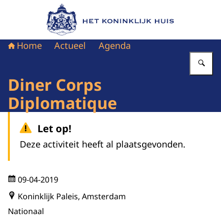
Naar de homepage van Het Koninklijk Huis
Home
Actueel
Agenda
Vu
Diner Corps
Diplomatique
Let op!
Deze activiteit heeft al plaatsgevonden.
09-04-2019
Koninklijk Paleis, Amsterdam
Nationaal