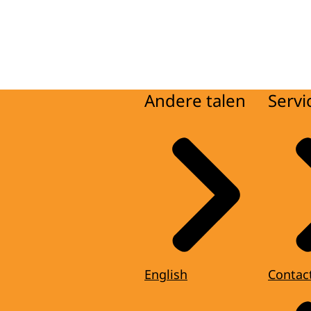
Andere talen
Servi
English
Contac