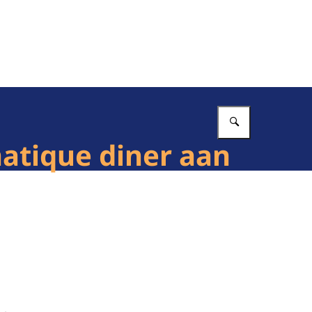
Vul in wat 
atique diner aan