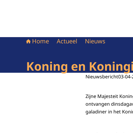
Home
Actueel
Nieuws
Koning en Koningi
Nieuwsbericht
03-04-
Zijne Majesteit Koni
ontvangen dinsdagavo
galadiner in het Koni