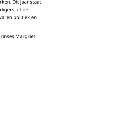
ken. Dit jaar staat
digers uit de
aren politiek en
Prinses Margriet