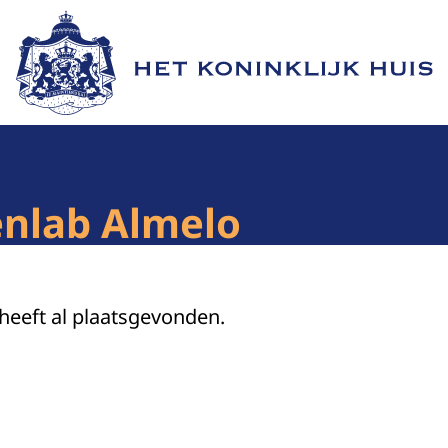
Naar de homepage van Het Koninklijk Huis
enlab Almelo
 heeft al plaatsgevonden.