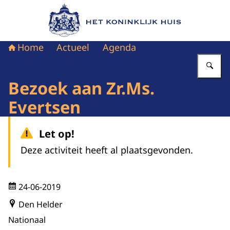
Naar de homepage van Het Koninklijk Huis
Home
Actueel
Agenda
Vu
Bezoek aan Zr.Ms.
Evertsen
Let op!
Deze activiteit heeft al plaatsgevonden.
24-06-2019
Den Helder
Nationaal