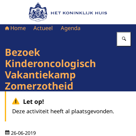
Naar de homepage van Het Koninklijk Huis
Home
Actueel
Agenda
Vu
Bezoek
Kinderoncologisch
Vakantiekamp
Zomerzotheid
Let op!
Deze activiteit heeft al plaatsgevonden.
26-06-2019